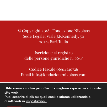
© Copyright 2018 | Fondazione Nikolaos
Sede Legale: Viale J.F.Kennedy, 50
70124 Bari/Italia
Iscrizione al registro
delle persone giuridiche n. 66/P
Codice Fiscale 06914540726
Email info@fondazionenikolaos.com
Utilizziamo i cookie per offrirti la migliore esperienza sul nostro
sito web.
Privacy policy
Puoi scoprire di più su quali cookie stiamo utilizzando o
disattivarli in
impostazioni
.
Strumenti privacy