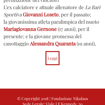
L’ex calciatore e attuale allenatore de
La Bari
Sportiva
Giovanni Loseto
, per il passato;
la giovanissima atleta paralimpica del nuoto
Mariagiovanna Gernone
(17 anni), per il
presente; e la giovane promessa del
canottaggio
Alessandra Quaranta
(19 anni),
per il futuro, e
Ferdinando De Giorgi
, sono i
vincitori della decima edizione del “Premio
Leggi
Nikolaos dello Sport – Città di Bari”, svoltasi
nella sede del Circolo Canottieri Barion, al
Molo San Nicola di Bari.
Atleti che, con il loro operato, hanno
contribuito a consolidare e promuovere
© Copyright 2018 | Fondazione Nikolaos
l’immagine del capoluogo pugliese e della
Sede Legale: Viale J.F.Kennedy, 50