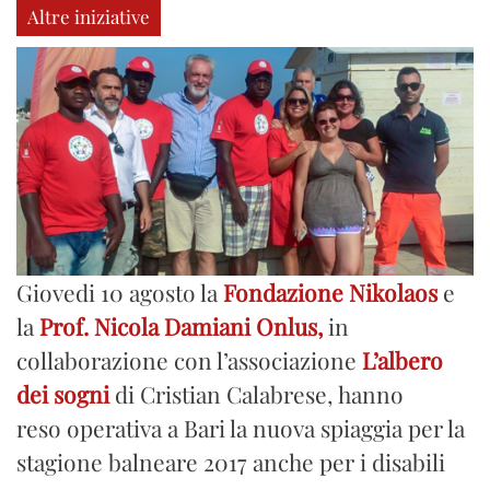
Altre iniziative
Giovedi 10 agosto la
Fondazione Nikolaos
e
la
Prof. Nicola Damiani Onlus,
in
collaborazione con l’associazione
L’albero
dei sogni
di Cristian Calabrese,
hanno
reso operativa a Bari la nuova spiaggia per la
stagione balneare 2017 anche per i disabili