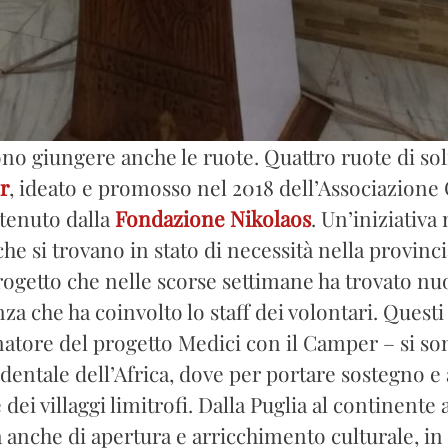
ono giungere anche le ruote. Quattro ruote di sol
r
, ideato e promosso nel 2018 dell’Associazione 
stenuto dalla
Fondazione Nikolaos
. Un’iniziativa
che si trovano in stato di necessità nella provinci
progetto che nelle scorse settimane ha trovato nu
 che ha coinvolto lo staff dei volontari. Questi ul
atore del progetto Medici con il Camper – si son
cidentale dell’Africa, dove per portare sostegno e
ei villaggi limitrofi. Dalla Puglia al continente 
a anche di apertura e arricchimento culturale, 