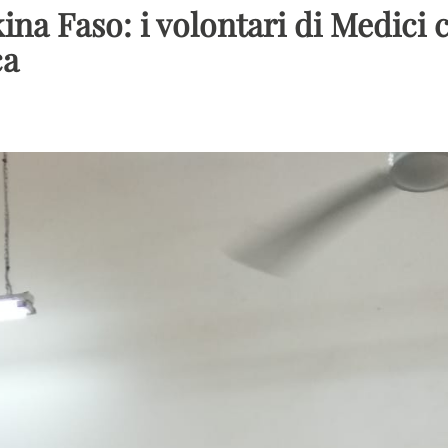
kina Faso: i volontari di Medici
ca