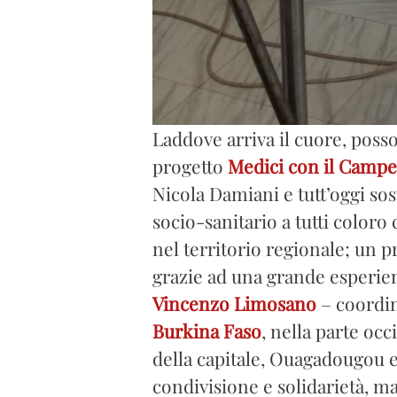
Laddove arriva il cuore, poss
progetto
Medici con il Campe
Nicola Damiani e tutt’oggi so
socio-sanitario a tutti coloro 
nel territorio regionale; un 
grazie ad una grande esperienza
Vincenzo Limosano
– coordin
Burkina Faso
, nella parte oc
della capitale, Ouagadougou e d
condivisione e solidarietà, m