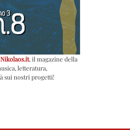
i
Nikolaos.it
, il magazine della
sica, letteratura,
à sui nostri progetti!