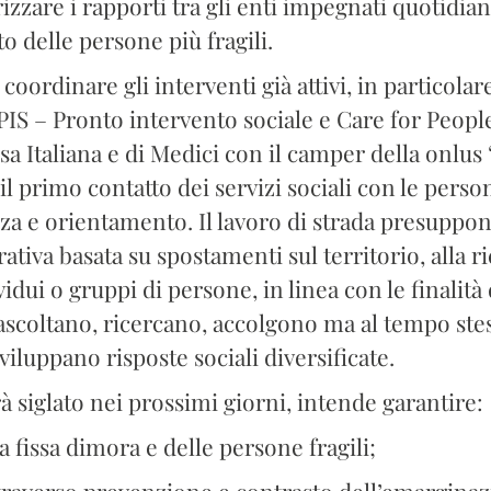
rizzare i rapporti tra gli enti impegnati quotidi
o delle persone più fragili.
coordinare gli interventi già attivi, in particolar
PIS – Pronto intervento sociale e Care for People
sa Italiana e di Medici con il camper della onlus
l primo contatto dei servizi sociali con le per
za e orientamento. Il lavoro di strada presuppone
tiva basata su spostamenti sul territorio, alla ri
ividui o gruppi di persone, in linea con le finalità
li ascoltano, ricercano, accolgono ma al tempo s
luppano risposte sociali diversificate.
rà siglato nei prossimi giorni, intende garantire:
fissa dimora e delle persone fragili;
raverso prevenzione e contrasto dell’emarginaz