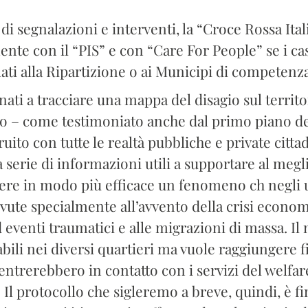
i di segnalazioni e interventi, la “Croce Rossa It
te con il “PIS” e con “Care For People” se i casi 
ati alla Ripartizione o ai Municipi di competenza
ti a tracciare una mappa del disagio sul territo
– come testimoniato anche dal primo piano della
uito con tutte le realtà pubbliche e private cittadi
serie di informazioni utili a supportare al megl
ggere in modo più efficace un fenomeno ch negli 
ovute specialmente all’avvento della crisi econom
 ad eventi traumatici e alle migrazioni di massa. 
stabili nei diversi quartieri ma vuole raggiungere
 entrerebbero in contatto con i servizi del welfar
. Il protocollo che sigleremo a breve, quindi, è f