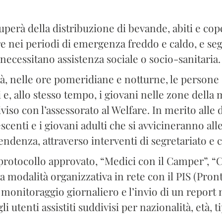
uperà della distribuzione di bevande, abiti e cop
are nei periodi di emergenza freddo e caldo, e se
 necessitano assistenza sociale o socio-sanitaria.
à, nelle ore pomeridiane e notturne, le persone
 e, allo stesso tempo, i giovani nelle zone dell
viso con l’assessorato al Welfare. In merito alle
enti e i giovani adulti che si avvicineranno alle 
endenza, attraverso interventi di segretariato e 
rotocollo approvato, “Medici con il Camper”, “C
 modalità organizzativa in rete con il PIS (Pron
l monitoraggio giornaliero e l’invio di un report 
i utenti assistiti suddivisi per nazionalità, età, t