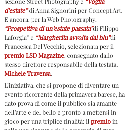
sezione Street Photography e
“Voglia
d’estate”
di Anna Signorini per Concept Art.
E ancora, per la Web Photography,
“Prospettiva di un’estate passata”
di Filippo
Laforgia” e
“Margherita avvolta dal blu”
di
Francesca Del Vecchio, selezionata per il
premio LSD Magazine
, consegnato dallo
stesso direttore responsabile della testata,
Michele Traversa
.
L’iniziativa, che si propone di diventare un
evento ricorrente della primavera barese, ha
dato prova di come il pubblico sia amante
dell’arte e del bello e pronto a mettersi in
gioco per una triplice finalità: il
premio
in
palio per ciascuna delle categorie di gara,