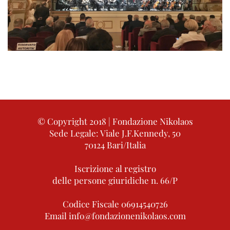
© Copyright 2018 | Fondazione Nikolaos
Sede Legale: Viale J.F.Kennedy, 50
70124 Bari/Italia
Iscrizione al registro
delle persone giuridiche n. 66/P
Codice Fiscale 06914540726
Email info@fondazionenikolaos.com