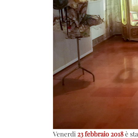
Venerdi
23 febbraio
2018
è sta