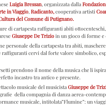
anese
Luigia Bressan
, organizzata dalla
Fondazion
rte in Viaggio
,
Radicanto,
cooperativa artisti
Coa
Cultura del Comune di Putignano.
re di cartapesta raffiguranti abiti ottocentesch
barese
Giuseppe De Trizio
in un gioco di forme e
ne personale della cartapesta tra abiti, maschere
raffiguranti cervi dal forte valore simbolico, esp
orsetti prendono il nome della musica che li ispi
fetto incastro tra antico e presente.
pettacolo musicale del musicista
Giuseppe de Triz
rafie della compagnia di danza aerea-contempo
ormance musicale, intitolata”Flumine”: un viagg