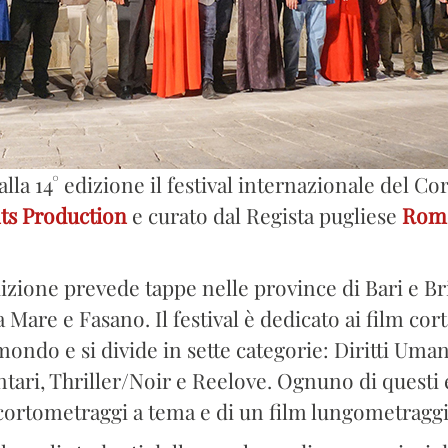
alla 14° edizione il festival internazionale del C
ts Production
e curato dal Regista pugliese
Rom
dizione prevede tappe nelle province di Bari e Br
 Mare e Fasano. Il festival è dedicato ai film co
l mondo e si divide in sette categorie: Diritti Um
ari, Thriller/Noir e Reelove. Ognuno di questi e
cortometraggi a tema e di un film lungometraggi