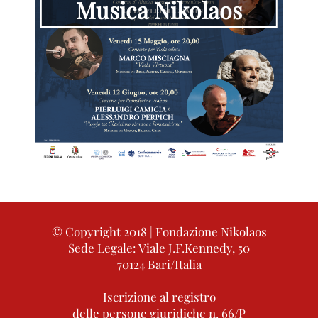
Musica Nikolaos
© Copyright 2018 | Fondazione Nikolaos
Sede Legale: Viale J.F.Kennedy, 50
70124 Bari/Italia
Iscrizione al registro
delle persone giuridiche n. 66/P