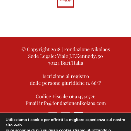
dell’interpretazione – quanto più personale,
suggestiva e sfaccettata – dell’arte.
Presentato dal
Vicepresidente della
Fondazione Nikolaos,
Roberto Di
Marcantonio
, Albert Metasani ha raccontato
© Copyright 2018 | Fondazione Nikolaos
con passione le sue opere, dall’origine
Sede Legale: Viale J.F.Kennedy, 50
dell’idea fino alla loro realizzazione,
70124 Bari/Italia
lasciando che il pubblico suggerisse la
Iscrizione al registro
propria personale emozione rispetto a
delle persone giuridiche n. 66/P
ciascuno dei suoi quindici capolavori.
Codice Fiscale 06914540726
Email info@fondazionenikolaos.com
Utilizziamo i cookie per offrirti la migliore esperienza sul nostro
sito web.
Privacy policy
Puoi scoprire di più su quali cookie stiamo utilizzando o