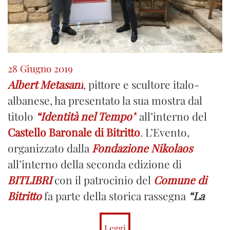
28 Giugno 2019
Albert Metasani
, pittore e scultore italo-
albanese, ha presentato la sua mostra dal
titolo
“Identità nel Tempo”
all’interno del
Castello Baronale di Bitritto
. L’Evento,
organizzato dalla
Fondazione Nikolaos
all’interno della seconda edizione di
BITLIBRI
con il patrocinio del
Comune di
Bitritto
fa parte della
storica rassegna
“La
.
Puglia nei Castelli”
La mostra è stata
occasione di confronto e studio sul tema
Leggi